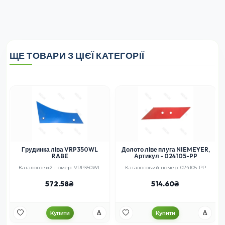
ЩЕ ТОВАРИ З ЦІЄЇ КАТЕГОРІЇ
Грудинка ліва VRP350WL
Долото ліве плуга NIEMEYER,
RABE
Артикул - 024105-PP
Каталоговий номер: VRP350WL
Каталоговий номер: 024105-PP
572.58
514.60
Купити
Купити