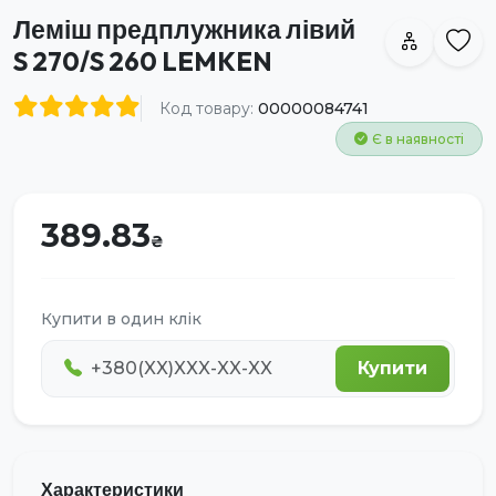
Леміш предплужника лівий
S 270/S 260 LEMKEN
Код товару:
00000084741
Є в наявності
389.83
Купити в один клік
Купити
Характеристики