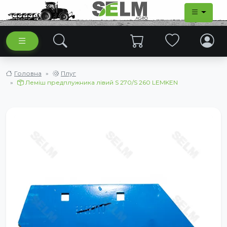
Головна
Плуг
Леміш предплужника лівий S 270/S 260 LEMKEN