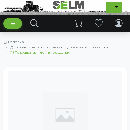
Головна
Запчастини та комплектуючі до вітчизняної техніки
Подушка кріплення роздатки