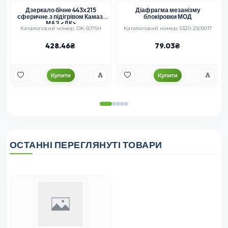
Дзеркало бічне 443х215
Діафрагма мезанізму
сферичне.з підігрівом Камаз,
блокіровки МОД
МАЗ <ДК>
Каталоговий номер: DK-5076H
Каталоговий номер: 5320-2509017
428.46
79.03
Купити
Купити
ОСТАННІ ПЕРЕГЛЯНУТІ ТОВАРИ