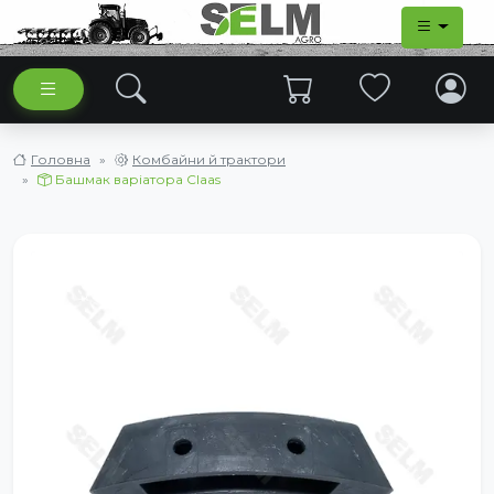
Головна
Комбайни й трактори
Башмак варіатора Claas