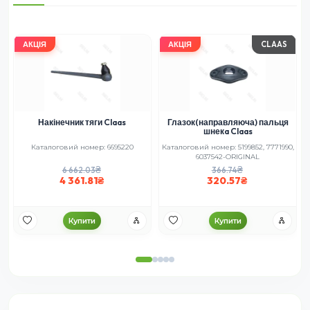
АКЦІЯ
АКЦІЯ
CLAAS
Накінечник тяги Claas
Глазок(направляюча) пальця
шнекa Claas
Каталоговий номер: 6695220
Каталоговий номер: 5199852, 7771990,
6037542-ORIGINAL
6 662.03
366.74
4 361.81
320.57
Купити
Купити